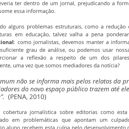
veria ter dentro de um jornal, prejudicando a forma
some essa informação. 
o alguns problemas estruturais, como a redução 
ional
: como jornalistas, devemos manter a informa
suficiente grau de análise, ou podemos usar nossa
cionar a reflexão a respeito de um dos pilares
ente, uma vez que somos mediadores da notícia? 
omum não se informa mais pelos relatos da pr
adores do novo espaço público trazem até ele.
”.
  (PENA, 2010)
cobertura jornalística sobre editorias como esta
focado em problemáticas que apontam um culpado
rio aluno recebem esta culpa pelo desenvolvimento d