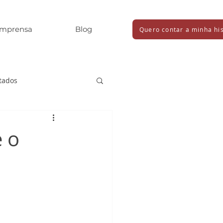
Imprensa
Blog
Quero contar a minha his
tados
é o