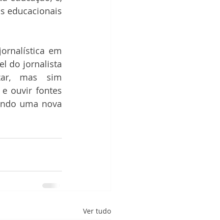
s educacionais 
ornalística em 
l do jornalista 
zar, mas sim 
e ouvir fontes 
endo uma nova 
Ver tudo