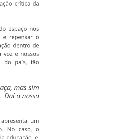
ção crítica da 
do espaço nos 
jornais para coberturas em educação, talvez valha a pena ponderar e repensar o 
ção dentro de 
 voz e nossos 
 do país, tão 
aça, mas sim 
 Daí a nossa 
 apresenta um 
. No caso, o 
a educação, e, 