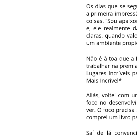
Os dias que se se
a primeira impress
coisas. “Sou apaixo
e, ele realmente d
claras, quando valo
um ambiente propíc
Não é à toa que a 
trabalhar na premi
Lugares Incríveis p
Mais Incrível*
Aliás, voltei com 
foco no desenvolv
ver. O foco precisa
comprei um livro p
Saí de lá convenc