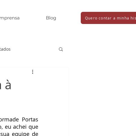
Imprensa
Blog
Quero contar a minha his
tados
a à
ormade Portas 
, eu achei que 
ua equipe de 