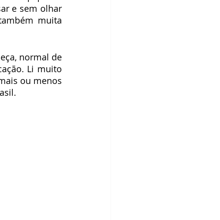
ar e sem olhar 
também muita 
eça, normal de 
ação. Li muito 
 mais ou menos 
sil.