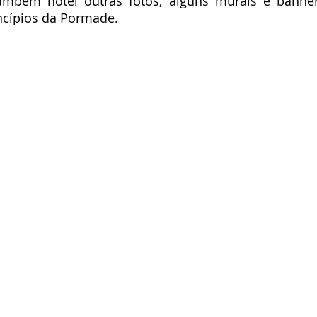
Também notei outras fotos, alguns murais e banner
ncípios da Pormade. 