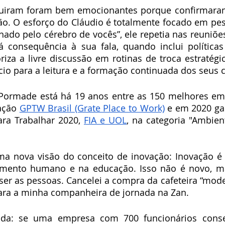
guiram foram bem emocionantes porque confirmaram
ão. O esforço do Cláudio é totalmente focado em pe
nado pelo cérebro de vocês”, ele repetia nas reuniõe
á consequência à sua fala, quando inclui políticas
riza a livre discussão em rotinas de troca estratégic
io para a leitura e a formação continuada dos seus 
Pormade está há 19 anos entre as 150 melhores emp
ação 
GPTW Brasil (Grate Place to Work)
 e em 2020 ga
ara Trabalhar 2020, 
FIA e UOL
, na categoria "Ambien
uma nova visão do conceito de inovação: Inovação é 
imento humano e na educação. Isso não é novo, ma
 ser as pessoas. Cancelei a compra da cafeteira “mode
ara a minha companheira de jornada na Zan.  
ida: se uma empresa com 700 funcionários conse