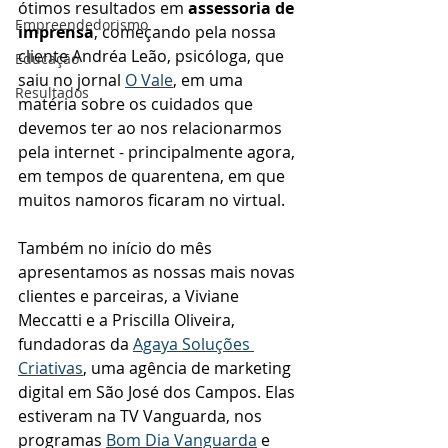
ótimos resultados em 
assessoria de 
Empreendedorismo
imprensa
, começando pela nossa 
cliente Andréa Leão, psicóloga, que 
Educação
saiu no jornal 
O Vale
, em uma 
Resultados
matéria sobre os cuidados que 
devemos ter ao nos relacionarmos 
pela internet - principalmente agora, 
em tempos de quarentena, em que 
muitos namoros ficaram no virtual. 
Também no início do mês 
apresentamos as nossas mais novas 
clientes e parceiras, a Viviane 
Meccatti e a Priscilla Oliveira, 
fundadoras da 
Agaya Soluções 
Criativas
, uma agência de marketing 
digital em São José dos Campos. Elas 
estiveram na TV Vanguarda, nos 
programas 
Bom Dia Vanguarda
 e 