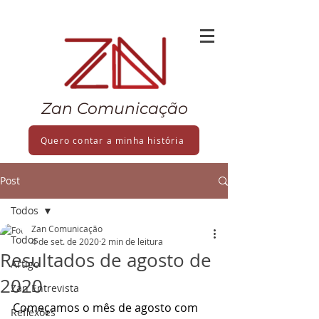
Zan Comunicação
Quero contar a minha história
Post
Todos
Zan Comunicação
Todos
4 de set. de 2020
2 min de leitura
Resultados de agosto de
Artigo
2020
Zan Entrevista
Começamos o mês de agosto com 
Reflexões