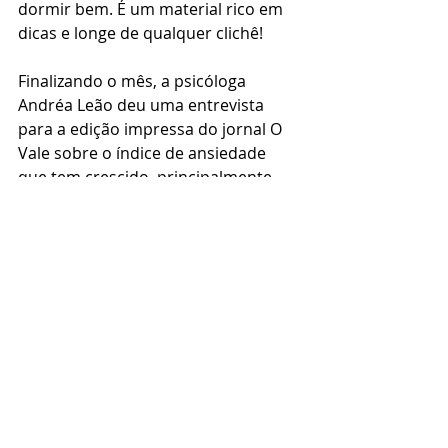
dormir bem. É um material rico em 
dicas e longe de qualquer clichê! 
Finalizando o mês, a psicóloga 
Andréa Leão deu uma entrevista 
para a edição impressa do jornal O 
Vale sobre o índice de ansiedade 
que tem crescido, principalmente, 
em mulheres durante os meses de 
pandemia. 
Setembro já chegou com novidades! 
Quer criar autoridade na sua área 
com a 
assessoria de imprensa
? 
Acompanhe a 
#Zan
! 