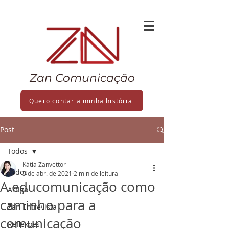
Zan Comunicação
Quero contar a minha história
Post
Todos
Kátia Zanvettor
Todos
5 de abr. de 2021
2 min de leitura
A educomunicação como
Artigo
caminho para a
Zan Entrevista
comunicação
Reflexões