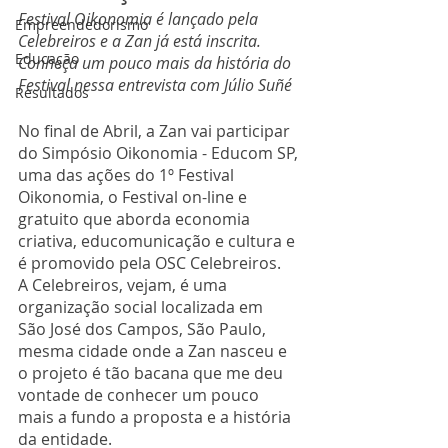
Festival Oikonomia é lançado pela 
Empreendedorismo
Celebreiros e a Zan já está inscrita. 
Educação
Conheça um pouco mais da história do 
Festival nessa entrevista com Júlio Suñé
Resultados
No final de Abril, a Zan vai participar 
do Simpósio Oikonomia - Educom SP, 
uma das ações do 1º Festival 
Oikonomia, o Festival on-line e 
gratuito que aborda economia 
criativa, educomunicação e cultura e 
é promovido pela OSC Celebreiros.  
A Celebreiros, vejam, é uma 
organização social localizada em  
São José dos Campos, São Paulo, 
mesma cidade onde a Zan nasceu e 
o projeto é tão bacana que me deu 
vontade de conhecer um pouco 
mais a fundo a proposta e a história 
da entidade. 