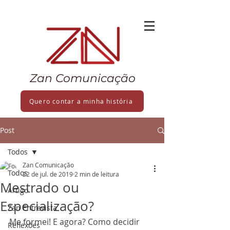
Zan Comunicação
Quero contar a minha história
Post
Todos
Zan Comunicação
Todos
22 de jul. de 2019
2 min de leitura
Mestrado ou
Artigo
Especialização?
Zan Entrevista
Me formei! E agora? Como decidir 
Reflexões