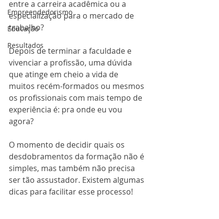
entre a carreira acadêmica ou a 
Empreendedorismo
especialização para o mercado de 
trabalho? 
Educação
Resultados
Depois de terminar a faculdade e 
vivenciar a profissão, uma dúvida 
que atinge em cheio a vida de 
muitos recém-formados ou mesmos 
os profissionais com mais tempo de 
experiência é: pra onde eu vou 
agora? 
O momento de decidir quais os 
desdobramentos da formação não é 
simples, mas também não precisa 
ser tão assustador. Existem algumas 
dicas para facilitar esse processo!