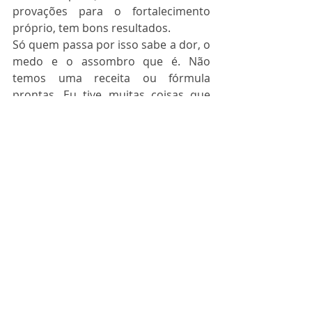
provações para o fortalecimento 
próprio, tem bons resultados.  
Só quem passa por isso sabe a dor, o 
medo e o assombro que é. Não 
temos uma receita ou fórmula 
prontas. Eu tive muitas coisas que 
me ajudaram a acreditar em mim e 
no tratamento. Uma delas é a minha 
fé. Primeiro numa divindade que eu 
creio e depois no tratamento, nos 
meus médicos, na minha força e na 
minha vontade. Isso pra mim foi 
fundamental. Eu sou uma pessoa 
muito racional. Mesmo com todos os 
medos, choros, emocional abatido, o 
meu lado racional sempre gritou 
mais alto. Então eu não permiti que 
nenhuma questão emocional 