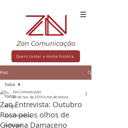
Zan Comunicação
Quero contar a minha história
Post
Todos
Zan Comunicação
Todos
29 de nov. de 2018
4 min de leitura
Zan Entrevista: Outubro
Artigo
Rosa pelos olhos de
Zan Entrevista
Giovana Damaceno
Reflexões