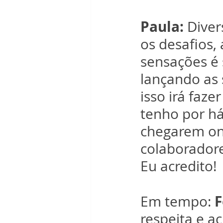
Paula:
 Diver
os desafios,
sensações é 
lançando as 
isso irá faze
tenho por há
chegarem on
colaboradore
Eu acredito!
F
Em tempo: 
respeita e a