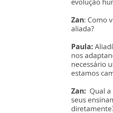
evolução hu
Zan
: Como v
aliada? 
Paula:
 Aliad
nos adaptand
necessário u
estamos cam
Zan:  
Qual a
seus ensina
diretamente