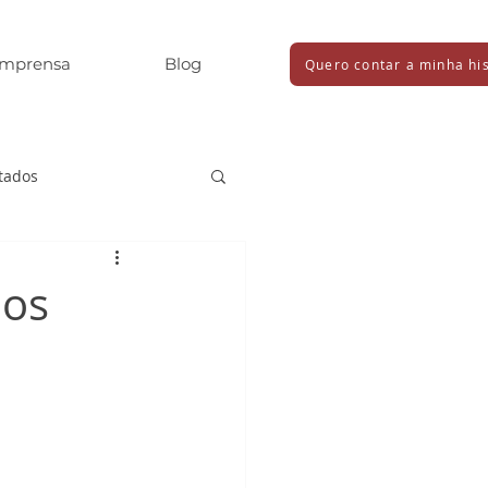
Imprensa
Blog
Quero contar a minha his
tados
dos