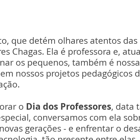
oto, que detém olhares atentos das 
res Chagas. Ela é professora e, atu
nar os pequenos, também é nossa 
 em nossos projetos pedagógicos d
ção. 
Dia dos Professores
rar o 
, data 
especial, conversamos com ela sob
 novas gerações - e enfrentar o des
ecnologia, tão presente entre elas.