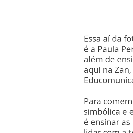
Essa aí da f
é a Paula Pe
além de ensi
aqui na Zan,
Educomunica
Para comemo
simbólica e 
é ensinar as
lidar com a t