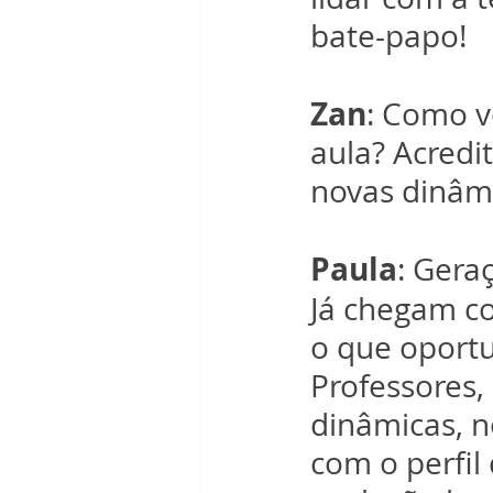
bate-papo!
Zan
: Como v
aula? Acredi
novas dinâm
Paula
: Gera
Já chegam co
o que oportu
Professores,
dinâmicas, n
com o perfi