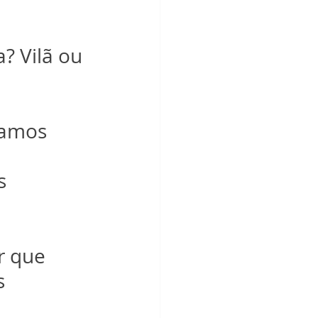
? Vilã ou 
tamos 
s 
r que 
s 