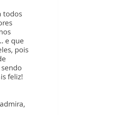
a todos 
ores 
mos 
. e que 
les, pois 
de 
 sendo 
 feliz! 
 admira, 