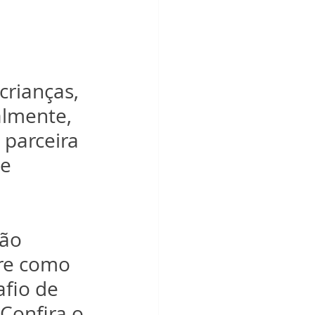
crianças, 
almente, 
parceira 
e 
tão 
re como 
afio de 
 Confira o 